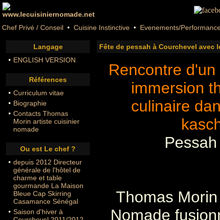
Chef Privé / Conseil
•
Cuisine Instinctive
•
Evenements/Performanc
Langage
Fête de pessah à Courchevel avec le
•
ENGLISH VERSION
Rencontre d'un 
Références
immersion t
•
Curriculum vitae
culinaire dan
•
Biographie
•
Contacts Thomas
kasch
Morin artiste cuisinier
nomade
Pessah
Ou est Le chef ?
•
depuis 2012 Directeur
générale de l'hôtel de
charme et table
gourmande La Maison
Thomas Morin 
Bleue Cap Skirring
Casamance Sénégal
Nomade fusionn
•
Saison d'hiver à
Courchevel 2011/2012