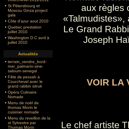
aux règles 
•
St Pétersbourg et
Moscou Ginza project
gala
«Talmudistes», 
•
Côte d'azur aout 2010
Le Grand Rabbi
•
Quebec prestation
juillet 2010
Joseph Haï
•
Washington D.C avril à
juillet 2010
Actualités
•
terrain_vendre_bord-
mer_palmarin-sine-
saloum-senegal
•
Fête de pessah à
VOIR LA 
Courchevel avec le
grand rabbin sitruk
•
Opéra Culinaire
Nomade
•
Menu de noël de
thomas Morin le
cuisinier nomade
•
Menu du reveillon de la
Le chef artiste
st Sylvestre par
Thomas Morin