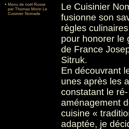
Le Cuisinier No
•
Menu de noël Russe
par Thomas Morin Le
Cuisinier Nomade
fusionne son sav
règles culinaires
pour honorer le 
de France Jose
Sitruk.
En découvrant le
unes après les a
constatant le ré-
aménagement de
cuisine « traditi
adaptée, je déci