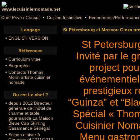
Chef Privé / Conseil
•
Cuisine Instinctive
•
Evenements/Performanc
Langage
St Pétersbourg et Moscou Ginza pro
•
ENGLISH VERSION
St Petersbur
Références
Invité par le 
•
Curriculum vitae
project pou
•
Biographie
•
Contacts Thomas
événementiel
Morin artiste cuisinier
nomade
prestigieux 
Ou est Le chef ?
“Guinza” et “Bla
•
depuis 2012 Directeur
générale de l'hôtel de
Spécial « Tho
charme et table
gourmande La Maison
Cuisinier Nom
Bleue Cap Skirring
Casamance Sénégal
Menu gastro
•
Saison d'hiver à
Courchevel 2011/2012