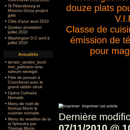
douze plats pou
•
St Pétersbourg et
Moscou Ginza project
gala
V.I
•
Côte d'azur aout 2010
Classe de cuisi
•
Quebec prestation
juillet 2010
émission de té
•
Washington D.C avril à
juillet 2010
pour mag
Actualités
•
terrain_vendre_bord-
mer_palmarin-sine-
saloum-senegal
•
Fête de pessah à
Courchevel avec le
grand rabbin sitruk
•
Opéra Culinaire
Nomade
•
Menu de noël de
Imprimer cet article
thomas Morin le
cuisinier nomade
Dernière modifica
•
Menu du reveillon de la
st Sylvestre par
07/11/2010 @ 1
Thomas Morin