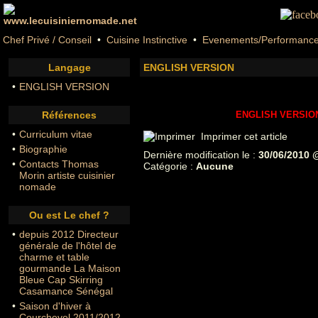
Chef Privé / Conseil
•
Cuisine Instinctive
•
Evenements/Performanc
Langage
ENGLISH VERSION
•
ENGLISH VERSION
Références
ENGLISH VERSIO
•
Curriculum vitae
Imprimer cet article
•
Biographie
Dernière modification le :
30/06/2010 
•
Contacts Thomas
Catégorie :
Aucune
Morin artiste cuisinier
nomade
Ou est Le chef ?
•
depuis 2012 Directeur
générale de l'hôtel de
charme et table
gourmande La Maison
Bleue Cap Skirring
Casamance Sénégal
•
Saison d'hiver à
Courchevel 2011/2012